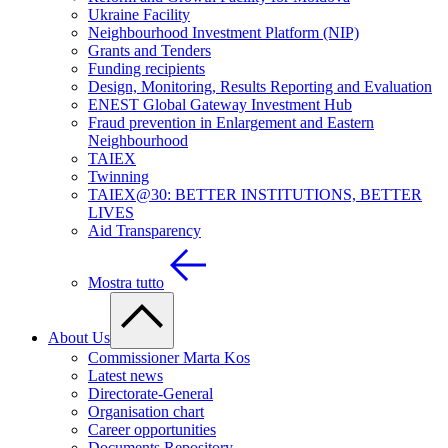
Ukraine Facility
Neighbourhood Investment Platform (NIP)
Grants and Tenders
Funding recipients
Design, Monitoring, Results Reporting and Evaluation
ENEST Global Gateway Investment Hub
Fraud prevention in Enlargement and Eastern
Neighbourhood
TAIEX
Twinning
TAIEX@30: BETTER INSTITUTIONS, BETTER
LIVES
Aid Transparency
Mostra tutto
About Us
Commissioner Marta Kos
Latest news
Directorate-General
Organisation chart
Career opportunities
Documents Repository