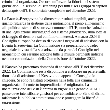
criminalità organizzata. Occorre rafforzare la fiducia nel sistema
giudiziario. Le sessioni di screening per tutti e sei i gruppi di capitoli
dell'
acquis
dell'UE sono state completate nel dicembre 2023.
La
Bosnia-Erzegovina
ha dimostrato risultati tangibili, anche per
quanto riguarda la gestione della migrazione, il pieno allineamento
alla politica estera e di sicurezza comune dell'UE, nonché l'adozione
di una legislazione sull'integrità del sistema giudiziario, sulla lotta al
riciclaggio di denaro e sul conflitto di interessi. A marzo 2024 il
Consiglio europeo ha deciso di avviare i negoziati di adesione con la
Bosnia-Erzegovina.
La Commissione sta preparando il quadro
negoziale in vista della sua adozione da parte del Consiglio nel
momento in cui saranno adottate tutte le misure pertinenti indicate
nella raccomandazione della Commissione dell'ottobre 2022.
Il
Kosovo
ha presentato domanda di adesione all'UE nel dicembre
2022. La Commissione resta disponibile a elaborare un parere sulla
domanda di adesione del Kosovo non appena il Consiglio lo
chiederà. Si sono registrati progressi nella lotta alla criminalità
organizzata e il contesto imprenditoriale è migliorato. La
liberalizzazione dei visti è entrata in vigore il 1° gennaio 2024. Il
paese deve intensificare gli sforzi per consolidare lo Stato di diritto,
rafforzare la pubblica amministrazione e proteggere la libertà di
espressione.