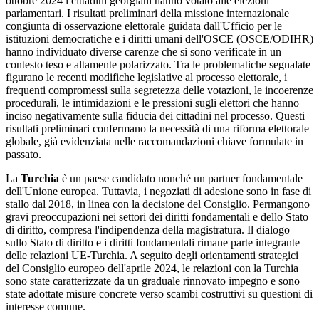
ottobre 2024 i cittadini georgiani hanno votato alle elezioni
parlamentari. I risultati preliminari della missione internazionale
congiunta di osservazione elettorale guidata dall'Ufficio per le
istituzioni democratiche e i diritti umani dell'OSCE (OSCE/ODIHR)
hanno individuato diverse carenze che si sono verificate in un
contesto teso e altamente polarizzato. Tra le problematiche segnalate
figurano le recenti modifiche legislative al processo elettorale, i
frequenti compromessi sulla segretezza delle votazioni, le incoerenze
procedurali, le intimidazioni e le pressioni sugli elettori che hanno
inciso negativamente sulla fiducia dei cittadini nel processo. Questi
risultati preliminari confermano la necessità di una riforma elettorale
globale, già evidenziata nelle raccomandazioni chiave formulate in
passato.
La
Turchia
è un paese candidato nonché un partner fondamentale
dell'Unione europea. Tuttavia, i negoziati di adesione sono in fase di
stallo dal 2018, in linea con la decisione del Consiglio. Permangono
gravi preoccupazioni nei settori dei diritti fondamentali e dello Stato
di diritto, compresa l'indipendenza della magistratura. Il dialogo
sullo Stato di diritto e i diritti fondamentali rimane parte integrante
delle relazioni UE-Turchia. A seguito degli orientamenti strategici
del Consiglio europeo dell'aprile 2024, le relazioni con la Turchia
sono state caratterizzate da un graduale rinnovato impegno e sono
state adottate misure concrete verso scambi costruttivi su questioni di
interesse comune.