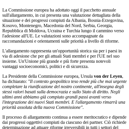
La Commissione europea ha adottato oggi il pacchetto annuale
sull'allargamento, in cui presenta una valutazione dettagliata della
situazione e dei progressi compiuti da Albania, Bosnia-Erzegovina,
Kosovo, Montenegro, Macedonia del Nord, Serbia, Georgia,
Repubblica di Moldova, Ucraina e Turchia lungo il cammino verso
l'adesione all'UE. Le valutazioni sono accompagnate da
raccomandazioni e orientamenti sulle priorità a livello di riforme.
L'allargamento rappresenta un'opportunità storica sia per i paesi in
via di adesione che per gli attuali Stati membri e per l'UE nel suo
insieme. Un'Unione più grande e più forte presenta notevoli
vantaggi socioeconomici, politici e di sicurezza.
La Presidente della Commissione europea, Ursula
von der Leyen
,
ha dichiarato:
"Il contesto geopolitico teso rende più che mai urgente
completare la riunificazione del nostro continente, all'insegna degli
stessi valori basati sulla democrazia e sullo Stato di diritto. Negli
ultimi anni abbiamo già compiuto grandi passi avanti verso
l'integrazione dei nuovi Stati membri. E l'allargamento rimarrà una
priorità assoluta della nuova Commissione".
Il processo di allargamento continua a essere meritocratico e dipende
dai progressi oggettivi compiuti da ciascuno dei partner. Ciò richiede
determinazione ad attuare riforme irreversibili in tutti i settori del