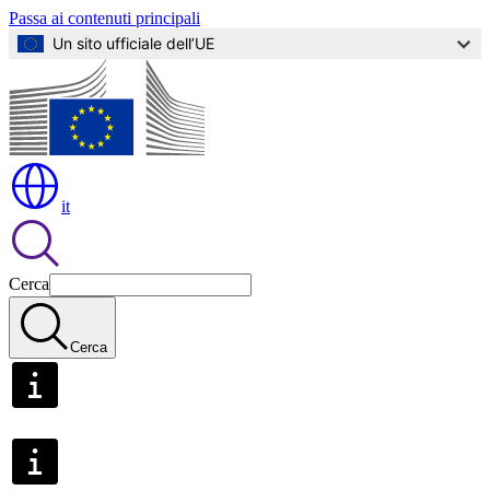
Passa ai contenuti principali
Un sito ufficiale dell’UE
it
Cerca
Cerca