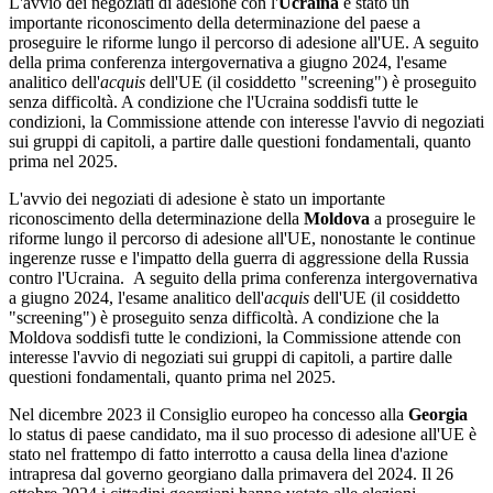
L'avvio dei negoziati di adesione con l'
Ucraina
è stato un
importante riconoscimento della determinazione del paese a
proseguire le riforme lungo il percorso di adesione all'UE. A seguito
della prima conferenza intergovernativa a giugno 2024, l'esame
analitico dell'
acquis
dell'UE (il cosiddetto "screening") è proseguito
senza difficoltà. A condizione che l'Ucraina soddisfi tutte le
condizioni, la Commissione attende con interesse l'avvio di negoziati
sui gruppi di capitoli, a partire dalle questioni fondamentali, quanto
prima nel 2025.
L'avvio dei negoziati di adesione è stato un importante
riconoscimento della determinazione della
Moldova
a proseguire le
riforme lungo il percorso di adesione all'UE, nonostante le continue
ingerenze russe e l'impatto della guerra di aggressione della Russia
contro l'Ucraina. A seguito della prima conferenza intergovernativa
a giugno 2024, l'esame analitico dell'
acquis
dell'UE (il cosiddetto
"screening") è proseguito senza difficoltà. A condizione che la
Moldova soddisfi tutte le condizioni, la Commissione attende con
interesse l'avvio di negoziati sui gruppi di capitoli, a partire dalle
questioni fondamentali, quanto prima nel 2025.
Nel dicembre 2023 il Consiglio europeo ha concesso alla
Georgia
lo status di paese candidato, ma il suo processo di adesione all'UE è
stato nel frattempo di fatto interrotto a causa della linea d'azione
intrapresa dal governo georgiano dalla primavera del 2024. Il 26